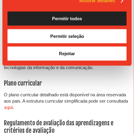
Mostrar detalhes
Delegado SPC -
Liliana Cipriano (spc@csjb.pt)
Permitir todos
Subdelegada SPC -
Maria de Fátima Lima
+ informações
Permitir seleção
Regulamento de proteção de dados
Download
Rejeitar
Normativo relativo ao tratamento de dados pessoais e uso das
tecnologias da informação e da comunicação.
Plano curricular
O plano curricular detalhado está disponível na área reservada
aos pais. A estrutura curricular simplificada pode ser consultada
aqui
.
Regulamento de avaliação das aprendizagens e
critérios de avaliação