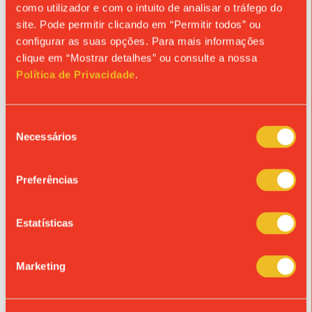
como utilizador e com o intuito de analisar o tráfego do
site. Pode permitir clicando em “Permitir todos” ou
24/11/2026
configurar as suas opções. Para mais informações
DIA DE REFLEXÃO | 5.º D
clique em “Mostrar detalhes” ou consulte a nossa
Política de Privacidade
.
25/11/2026
MISSA DE TURMA | 11º B
Seleção
26/11/2026
Necessários
de
DIA DE REFLEXÃO | 10.º C
consentimento
Preferências
28/11/2026
CAMPANHA DO BANCO ALIMENTAR
28 e 29 de novembro
Estatísticas
Marketing
DEZEMBRO / 2026
01/12/2026