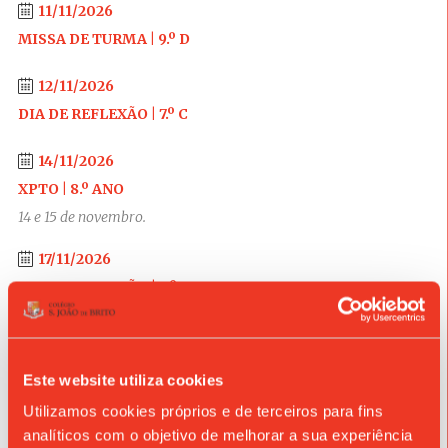
11/11/2026
MISSA DE TURMA | 9.º D
12/11/2026
DIA DE REFLEXÃO | 7.º C
14/11/2026
XPTO | 8.º ANO
14 e 15 de novembro.
17/11/2026
DIA DE REFLEXÃO | 5.º C
18/11/2026
MISSA DE TURMA | 11.º A
Este website utiliza cookies
19/11/2026
Utilizamos cookies próprios e de terceiros para fins
analíticos com o objetivo de melhorar a sua experiência
DIA DE REFLEXÃO | 7.º D