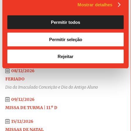
Mostrar detalhes
FERIADO
Restauração da Independência
Permitir todos
02/12/2026
MISSA DE TURMA | 11.º C
Permitir seleção
03/12/2026
Rejeitar
DIA DE REFLEXÃO | 10.º D
08/12/2026
FERIADO
Dia da Imaculada Conceição e Dia do Antigo Aluno
09/12/2026
MISSA DE TURMA | 11.º D
15/12/2026
MISSAS DE NATAL