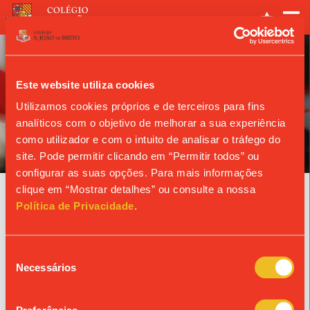
Este website utiliza cookies
Utilizamos cookies próprios e de terceiros para fins
analíticos com o objetivo de melhorar a sua experiência
ANO LETIVO
como utilizador e com o intuito de analisar o tráfego do
site. Pode permitir clicando em “Permitir todos” ou
configurar as suas opções. Para mais informações
clique em “Mostrar detalhes” ou consulte a nossa
Agenda
Política de Privacidade
.
Seleção
« Ver todos os eventos
Necessários
de
consentimento
© Colégio de São João de Brito
Propriedade da Fundação S. João de Brito, Alvará n.º 980.