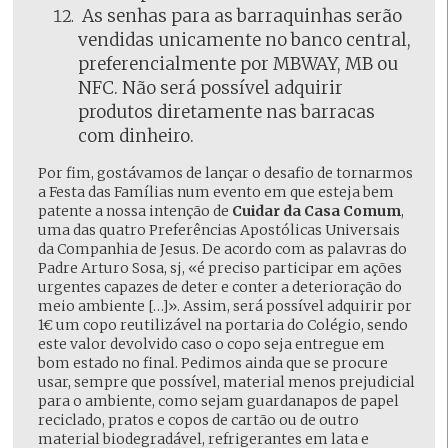
As senhas para as barraquinhas serão
vendidas unicamente no banco central,
preferencialmente por MBWAY, MB ou
NFC. Não será possível adquirir
produtos diretamente nas barracas
com dinheiro
.
Por fim, gostávamos de lançar o desafio de tornarmos
a Festa das Famílias num evento em que esteja bem
patente a nossa intenção de
Cuidar da Casa Comum
,
uma das quatro Preferências Apostólicas Universais
da Companhia de Jesus. De acordo com as palavras do
Padre Arturo Sosa, sj, «é preciso participar em ações
urgentes capazes de deter e conter a deterioração do
meio ambiente […]». Assim, será possível adquirir por
1€ um copo reutilizável na portaria do Colégio, sendo
este valor devolvido caso o copo seja entregue em
bom estado no final. Pedimos ainda que se procure
usar, sempre que possível, material menos prejudicial
para o ambiente, como sejam guardanapos de papel
reciclado, pratos e copos de cartão ou de outro
material biodegradável, refrigerantes em lata e