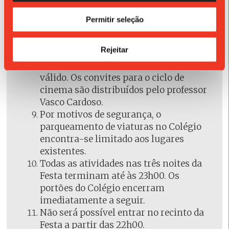
partir das 18h00 (dia 16) ou a partir das
Permitir seleção
08h00 (dias 17 e 18) até às 22h00.
Para assistir ao ciclo de cinema (5.ª, 6.ª e
Rejeitar
sábado), no Auditório do Colégio, é
indispensável estar munido de convite
válido. Os convites para o ciclo de
cinema são distribuídos pelo professor
Vasco Cardoso.
Por motivos de segurança, o
parqueamento de viaturas no Colégio
encontra-se limitado aos lugares
existentes.
Todas as atividades nas três noites da
Festa terminam até às 23h00. Os
portões do Colégio encerram
imediatamente a seguir.
Não será possível entrar no recinto da
Festa a partir das 22h00.