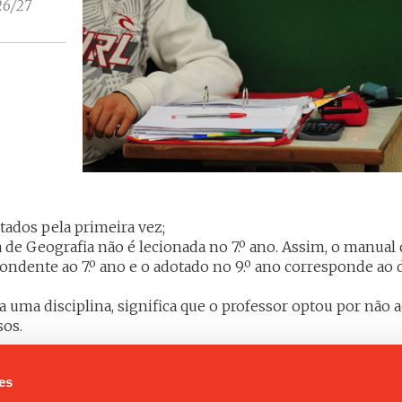
026/27
tados pela primeira vez;
a de Geografia não é lecionada no 7.º ano. Assim, o manual
ondente ao 7.º ano e o adotado no 9.º ano corresponde ao d
 uma disciplina, significa que o professor optou por não 
sos.
es