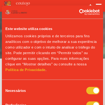
Este website utiliza cookies
Utilizamos cookies próprios e de terceiros para fins
analíticos com o objetivo de melhorar a sua experiência
ANO LETIVO
como utilizador e com o intuito de analisar o tráfego do
site. Pode permitir clicando em “Permitir todos” ou
configurar as suas opções. Para mais informações
clique em “Mostrar detalhes” ou consulte a nossa
Notícias
Política de Privacidade
.
Seleção
« Ver todas as notícias
Necessários
de
consentimento
© Colégio de São João de Brito
Propriedade da Fundação S. João de Brito, Alvará n.º 980.